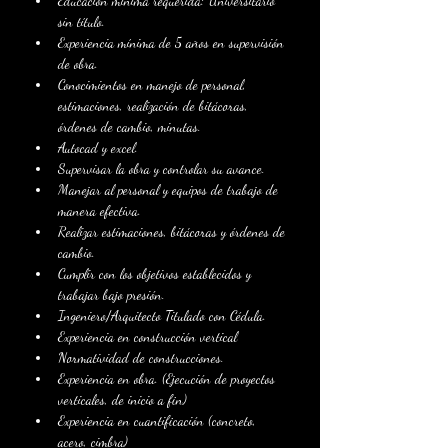
Educación mínima requerida: Universitario 
sin título.
Experiencia mínima de 5 años en supervisión 
de obra.
Conocimientos en manejo de personal, 
estimaciones, realización de bitácoras, 
órdenes de cambio, minutas.
Autocad y excel.
Supervisar la obra y controlar su avance.
Manejar al personal y equipos de trabajo de 
manera efectiva.
Realizar estimaciones, bitácoras y órdenes de 
cambio.
Cumplir con los objetivos establecidos y 
trabajar bajo presión.
Ingeniero/Arquitecto Titulado con Cédula. 
Experiencia en construcción vertical
Normatividad de construcciones.
Experiencia en obra. (Ejecución de proyectos 
verticales, de inicio a fin)
Experiencia en cuantificación (concreto, 
acero, cimbra)