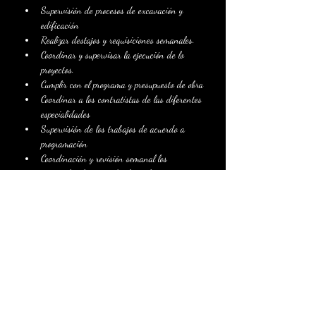
Supervisión de procesos de excavación y 
edificación
Realizar destajos y requisiciones semanales.
Coordinar y supervisar la ejecución de lo 
proyectos.
Cumplir con el programa y presupuesto de obra
Coordinar a los contratistas de las diferentes 
especialidades
Supervisión de los trabajos de acuerdo a 
programación
Coordinación y revisión semanal los 
materiales, la mano de obra y los pagos.
About the Company
Somos una empresa 100% Mexicana, dedicada a
la construcción de vivienda vertical con más de