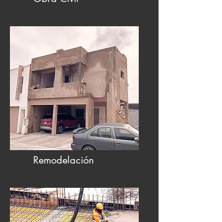
Remodelaci
ón