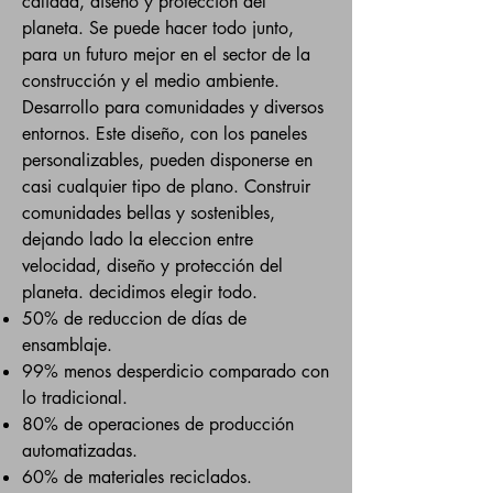
calidad, diseño y protección del
planeta. Se puede hacer todo junto,
para un futuro mejor en el sector de la
construcción y el medio ambiente.
Desarrollo para comunidades y diversos
entornos. Este diseño, con los paneles
personalizables, pueden disponerse en
casi cualquier tipo de plano. Construir
comunidades bellas y sostenibles,
dejando lado la eleccion entre
velocidad, diseño y protección del
planeta. decidimos elegir todo.
50% de reduccion de días de
ensamblaje.
99% menos desperdicio comparado con
lo tradicional.
80% de operaciones de producción
automatizadas.
60% de materiales reciclados.