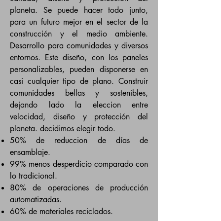
planeta. Se puede hacer todo junto,
para un futuro mejor en el sector de la
construcción y el medio ambiente.
Desarrollo para comunidades y diversos
entornos. Este diseño, con los paneles
personalizables, pueden disponerse en
casi cualquier tipo de plano. Construir
comunidades bellas y sostenibles,
dejando lado la eleccion entre
velocidad, diseño y protección del
planeta. decidimos elegir todo.
50% de reduccion de días de
ensamblaje.
99% menos desperdicio comparado con
lo tradicional.
80% de operaciones de producción
automatizadas.
60% de materiales reciclados.